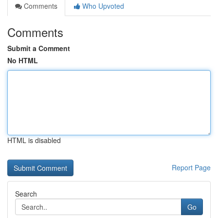
Comments
Who Upvoted
Comments
Submit a Comment
No HTML
HTML is disabled
Report Page
Search
Go