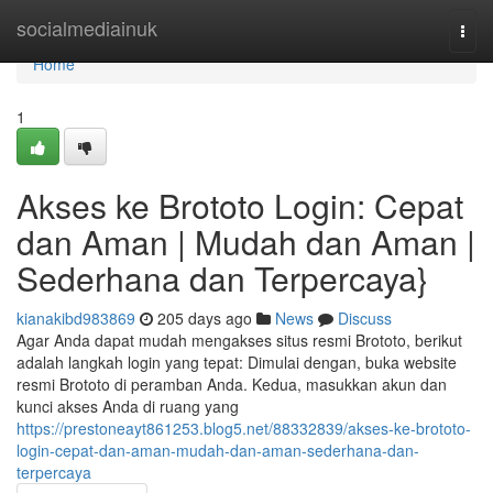
Home
socialmediainuk
Togg
navi
Home
1
Akses ke Brototo Login: Cepat
dan Aman | Mudah dan Aman |
Sederhana dan Terpercaya}
kianakibd983869
205 days ago
News
Discuss
Agar Anda dapat mudah mengakses situs resmi Brototo, berikut
adalah langkah login yang tepat: Dimulai dengan, buka website
resmi Brototo di peramban Anda. Kedua, masukkan akun dan
kunci akses Anda di ruang yang
https://prestoneayt861253.blog5.net/88332839/akses-ke-brototo-
login-cepat-dan-aman-mudah-dan-aman-sederhana-dan-
terpercaya