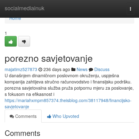
Home
socialmediainuk
Togg
navi
Home
1
porezno savjetovanje
majatimz527873
236 days ago
News
Discuss
U današnjem dinamičnom poslovnom okruženju, uspješna
kompanija zahtijeva stručno računovodstvo i finansijsku podršku.
porezna savjetovalna služba pruža potpornu mjeru za poslovanje,
s fokusom na efikasnost i
https://mariahxmpm857374.theisblog.com/38117948/financijsko-
savjetovanje
Comments
Who Upvoted
Comments