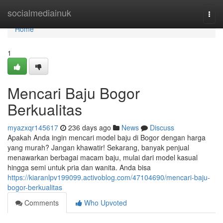
Home
socialmediainuk
Togg
navi
Home
1
Mencari Baju Bogor
Berkualitas
myazxqr145617
236 days ago
News
Discuss
Apakah Anda ingin mencari model baju di Bogor dengan harga
yang murah? Jangan khawatir! Sekarang, banyak penjual
menawarkan berbagai macam baju, mulai dari model kasual
hingga semi untuk pria dan wanita. Anda bisa
https://kiaranlpv199099.activoblog.com/47104690/mencari-baju-
bogor-berkualitas
Comments
Who Upvoted