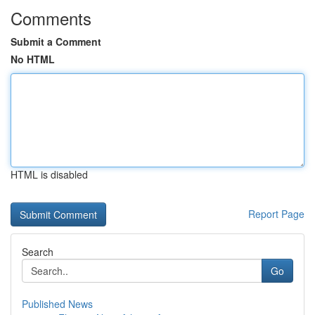
Comments
Submit a Comment
No HTML
HTML is disabled
Report Page
Search
Go
Published News