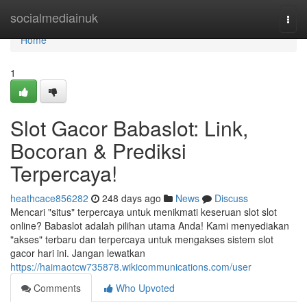
Home
socialmediainuk
Togg
navi
Home
1
Slot Gacor Babaslot: Link,
Bocoran & Prediksi
Terpercaya!
heathcace856282
248 days ago
News
Discuss
Mencari "situs" terpercaya untuk menikmati keseruan slot slot
online? Babaslot adalah pilihan utama Anda! Kami menyediakan
"akses" terbaru dan terpercaya untuk mengakses sistem slot
gacor hari ini. Jangan lewatkan
https://haimaotcw735878.wikicommunications.com/user
Comments
Who Upvoted