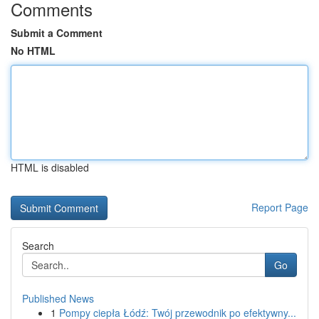
Comments
Submit a Comment
No HTML
HTML is disabled
Report Page
Search
Go
Published News
1
Pompy ciepła Łódź: Twój przewodnik po efektywny...