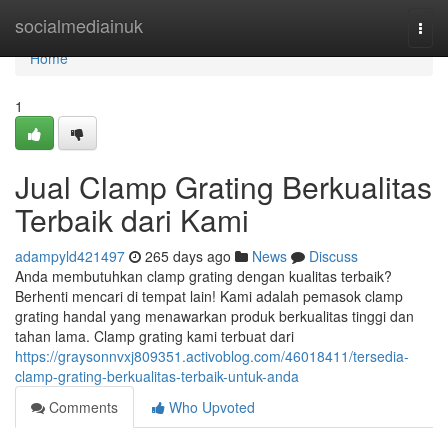
Home
socialmediainuk
Togg
navi
Home
1
Jual Clamp Grating Berkualitas
Terbaik dari Kami
adampyld421497
265 days ago
News
Discuss
Anda membutuhkan clamp grating dengan kualitas terbaik?
Berhenti mencari di tempat lain! Kami adalah pemasok clamp
grating handal yang menawarkan produk berkualitas tinggi dan
tahan lama. Clamp grating kami terbuat dari
https://graysonnvxj809351.activoblog.com/46018411/tersedia-
clamp-grating-berkualitas-terbaik-untuk-anda
Comments
Who Upvoted