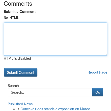
Comments
Submit a Comment
No HTML
HTML is disabled
Report Page
Search
Go
Published News
1
Concevoir des stands d'exposition en Maroc ...