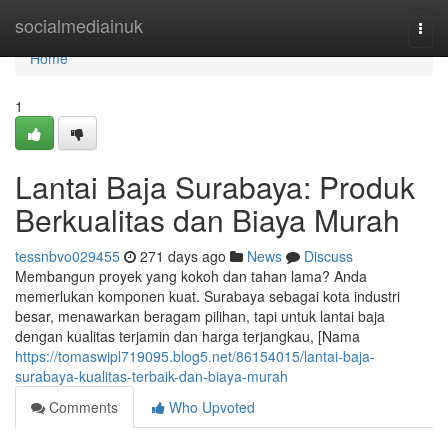
Home
socialmediainuk
Togg
navi
Home
1
Lantai Baja Surabaya: Produk
Berkualitas dan Biaya Murah
tessnbvo029455
271 days ago
News
Discuss
Membangun proyek yang kokoh dan tahan lama? Anda
memerlukan komponen kuat. Surabaya sebagai kota industri
besar, menawarkan beragam pilihan, tapi untuk lantai baja
dengan kualitas terjamin dan harga terjangkau, [Nama
https://tomaswipl719095.blog5.net/86154015/lantai-baja-
surabaya-kualitas-terbaik-dan-biaya-murah
Comments
Who Upvoted