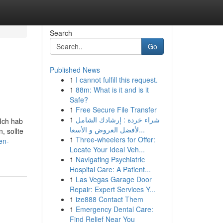
Search
Go
Published News
1
I cannot fulfill this request.
1
88m: What is it and is it
Safe?
1
Free Secure File Transfer
1
شراء خردة : إرشادك الشامل
Ich hab
لأفضل العروض و الأسعا...
, sollte
1
Three-wheelers for Offer:
en-
Locate Your Ideal Veh...
1
Navigating Psychiatric
Hospital Care: A Patient...
1
Las Vegas Garage Door
Repair: Expert Services Y...
1
ize888 Contact Them
1
Emergency Dental Care:
Find Relief Near You