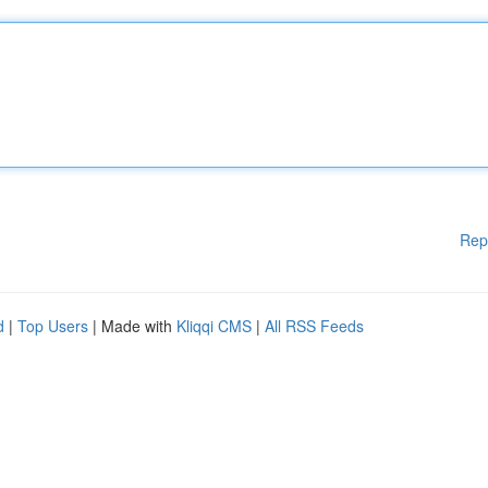
Rep
d
|
Top Users
| Made with
Kliqqi CMS
|
All RSS Feeds