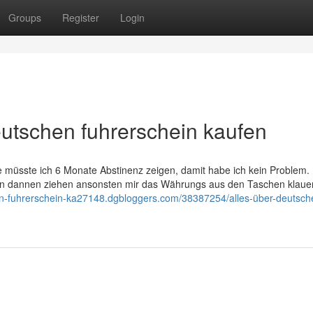
Groups
Register
Login
eutschen fuhrerschein kaufen
müsste ich 6 Monate Abstinenz zeigen, damit habe ich kein Problem. 
von dannen ziehen ansonsten mir das Währungs aus den Taschen klauen
en-fuhrerschein-ka27148.dgbloggers.com/38387254/alles-über-deutsch