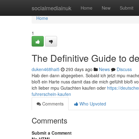
Home
socialmediainuk
Home
New
Submit
Home
1
The Definitive Guide to d
duken468hai5
293 days ago
News
Discuss
Hab den dann abgegeben. Sobald ich jetzt mpu mache 
bloß ein Harte nuss damit das die mich gefühlt bloß 
ich lieber mpu Gutachten kaufen oder
https://deutsch
fuhrerschein-kaufen
Comments
Who Upvoted
Comments
Submit a Comment