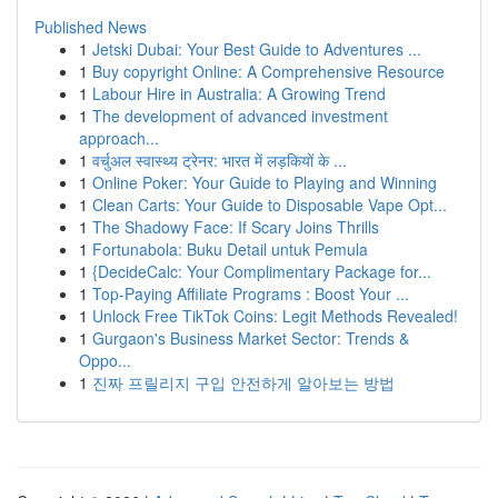
Published News
1
Jetski Dubai: Your Best Guide to Adventures ...
1
Buy copyright Online: A Comprehensive Resource
1
Labour Hire in Australia: A Growing Trend
1
The development of advanced investment
approach...
1
वर्चुअल स्वास्थ्य ट्रेनर: भारत में लड़कियों के ...
1
Online Poker: Your Guide to Playing and Winning
1
Clean Carts: Your Guide to Disposable Vape Opt...
1
The Shadowy Face: If Scary Joins Thrills
1
Fortunabola: Buku Detail untuk Pemula
1
{DecideCalc: Your Complimentary Package for...
1
Top-Paying Affiliate Programs : Boost Your ...
1
Unlock Free TikTok Coins: Legit Methods Revealed!
1
Gurgaon's Business Market Sector: Trends &
Oppo...
1
진짜 프릴리지 구입 안전하게 알아보는 방법