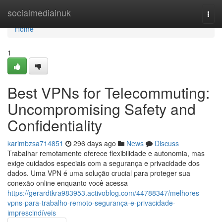
Home
socialmediainuk
Togg
navi
Home
1
Best VPNs for Telecommuting:
Uncompromising Safety and
Confidentiality
karimbzsa714851
296 days ago
News
Discuss
Trabalhar remotamente oferece flexibilidade e autonomia, mas
exige cuidados especiais com a segurança e privacidade dos
dados. Uma VPN é uma solução crucial para proteger sua
conexão online enquanto você acessa
https://gerardtkra983953.activoblog.com/44788347/melhores-
vpns-para-trabalho-remoto-segurança-e-privacidade-
imprescindíveis