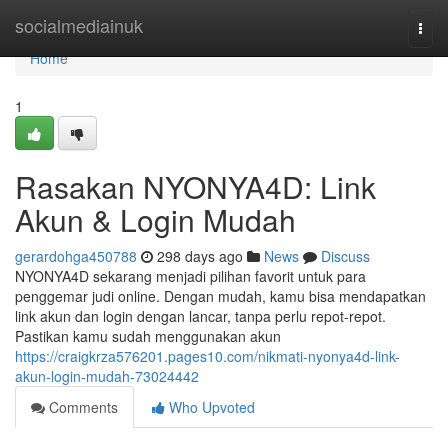
Home
socialmediainuk
Togg
navi
Home
1
Rasakan NYONYA4D: Link
Akun & Login Mudah
gerardohga450788
298 days ago
News
Discuss
NYONYA4D sekarang menjadi pilihan favorit untuk para
penggemar judi online. Dengan mudah, kamu bisa mendapatkan
link akun dan login dengan lancar, tanpa perlu repot-repot.
Pastikan kamu sudah menggunakan akun
https://craigkrza576201.pages10.com/nikmati-nyonya4d-link-
akun-login-mudah-73024442
Comments
Who Upvoted