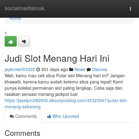
Home
socialmediainuk
Togg
navi
Home
1
Judi Slot Menang Hari Ini
jaykmiw353325
301 days ago
News
Discuss
Wah, kamu mau cek situs Putar slot Menang hari ini? Jangan
khawatir, karena kamu sudah ketemu situs yang tepat! Kami
punya koleksi permainan slot paling lengkap. Coba saja dan
rasakan sensasi menang jackpot luar
https://jayelpm282932.aboutyoublog.com/45323567/putar-slot-
menang-sekarang
Comments
Who Upvoted
Comments