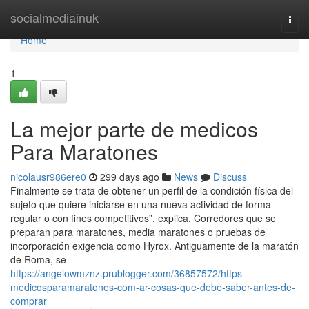
Home
socialmediainuk
Togg
navi
Home
1
La mejor parte de medicos
Para Maratones
nicolausr986ere0
299 days ago
News
Discuss
Finalmente se trata de obtener un perfil de la condición física del
sujeto que quiere iniciarse en una nueva actividad de forma
regular o con fines competitivos”, explica. Corredores que se
preparan para maratones, media maratones o pruebas de
incorporación exigencia como Hyrox. Antiguamente de la maratón
de Roma, se
https://angelowmznz.prublogger.com/36857572/https-
medicosparamaratones-com-ar-cosas-que-debe-saber-antes-de-
comprar