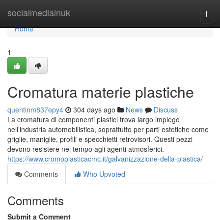
Home
socialmediainuk
Togg
navi
Home
1
Cromatura materie plastiche
quentinm837epy4
304 days ago
News
Discuss
La cromatura di componenti plastici trova largo impiego
nell’industria automobilistica, soprattutto per parti estetiche come
griglie, maniglie, profili e specchietti retrovisori. Questi pezzi
devono resistere nel tempo agli agenti atmosferici.
https://www.cromoplasticacmc.it/galvanizzazione-della-plastica/
Comments
Who Upvoted
Comments
Submit a Comment