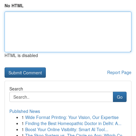
No HTML
HTML is disabled
Report Page
Search
Go
Published News
1
Wide Format Printing: Your Vision, Our Expertise
1
Finding the Best Homeopathic Doctor in Delhi: A...
1
Boost Your Online Visibility: Smart AI Tool...
1
The Skoo System vs. The Circle.so App: Which Co...