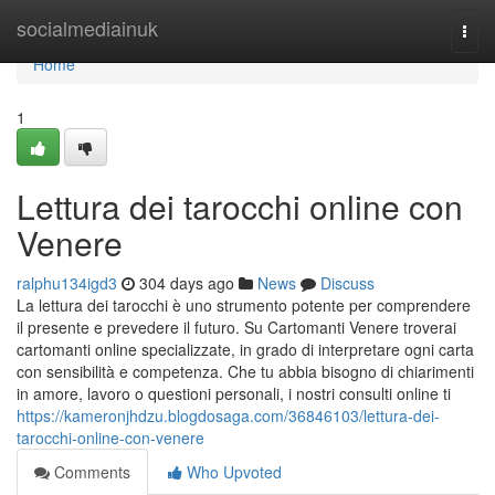
Home
socialmediainuk
Togg
navi
Home
1
Lettura dei tarocchi online con
Venere
ralphu134igd3
304 days ago
News
Discuss
La lettura dei tarocchi è uno strumento potente per comprendere
il presente e prevedere il futuro. Su Cartomanti Venere troverai
cartomanti online specializzate, in grado di interpretare ogni carta
con sensibilità e competenza. Che tu abbia bisogno di chiarimenti
in amore, lavoro o questioni personali, i nostri consulti online ti
https://kameronjhdzu.blogdosaga.com/36846103/lettura-dei-
tarocchi-online-con-venere
Comments
Who Upvoted