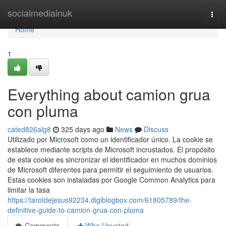
Home
socialmediainuk
Togg
navi
Home
1
Everything about camion grua
con pluma
cated826alg8
325 days ago
News
Discuss
Utilizado por Microsoft como un identificador único. La cookie se
establece mediante scripts de Microsoft incrustados. El propósito
de esta cookie es sincronizar el identificador en muchos dominios
de Microsoft diferentes para permitir el seguimiento de usuarios.
Estas cookies son instaladas por Google Common Analytics para
limitar la tasa
https://tarotdejesus92234.digiblogbox.com/61805789/the-
definitive-guide-to-camion-grua-con-pluma
Comments
Who Upvoted