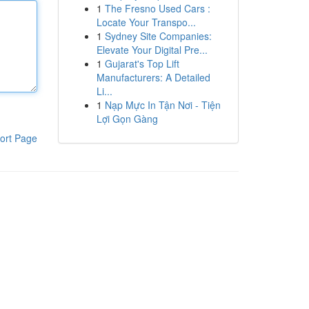
1
The Fresno Used Cars :
Locate Your Transpo...
1
Sydney Site Companies:
Elevate Your Digital Pre...
1
Gujarat's Top Lift
Manufacturers: A Detailed
Li...
1
Nạp Mực In Tận Nơi - Tiện
Lợi Gọn Gàng
ort Page