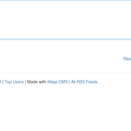
Rep
d
|
Top Users
| Made with
Kliqqi CMS
|
All RSS Feeds