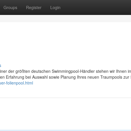
Groups
Register
Login
s
einer der größten deutschen Swimmingpool-Händler stehen wir Ihnen i
gen Erfahrung bei Auswahl sowie Planung Ihres neuen Traumpools zur 
er-folienpool.html