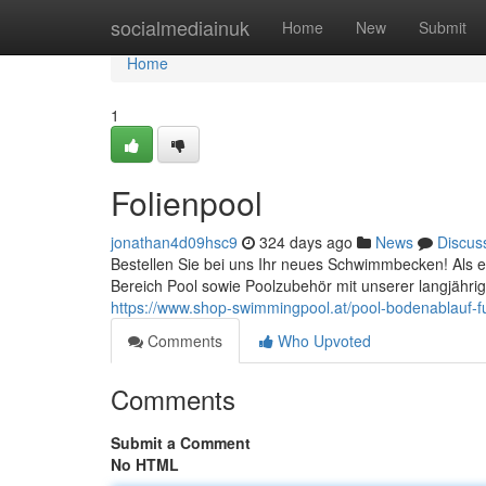
Home
socialmediainuk
Home
New
Submit
Home
1
Folienpool
jonathan4d09hsc9
324 days ago
News
Discus
Bestellen Sie bei uns Ihr neues Schwimmbecken! Als 
Bereich Pool sowie Poolzubehör mit unserer langjähri
https://www.shop-swimmingpool.at/pool-bodenablauf-fu
Comments
Who Upvoted
Comments
Submit a Comment
No HTML