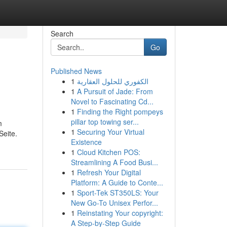
Search
Go
Published News
1
الكفوري للحلول العقارية
1
A Pursuit of Jade: From
Novel to Fascinating Cd...
1
Finding the Right pompeys
pillar top towing ser...
m
1
Securing Your Virtual
Seite.
Existence
1
Cloud Kitchen POS:
Streamlining A Food Busi...
1
Refresh Your Digital
Platform: A Guide to Conte...
1
Sport-Tek ST350LS: Your
New Go-To Unisex Perfor...
1
Reinstating Your copyright:
A Step-by-Step Guide