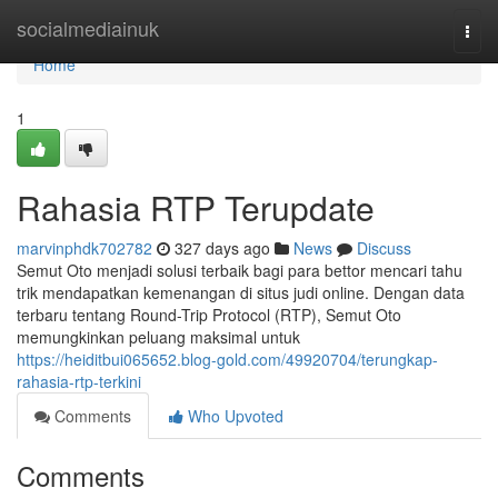
Home
socialmediainuk
Togg
navi
Home
1
Rahasia RTP Terupdate
marvinphdk702782
327 days ago
News
Discuss
Semut Oto menjadi solusi terbaik bagi para bettor mencari tahu
trik mendapatkan kemenangan di situs judi online. Dengan data
terbaru tentang Round-Trip Protocol (RTP), Semut Oto
memungkinkan peluang maksimal untuk
https://heiditbui065652.blog-gold.com/49920704/terungkap-
rahasia-rtp-terkini
Comments
Who Upvoted
Comments