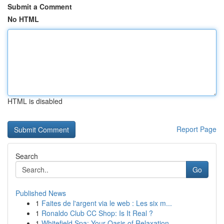
Submit a Comment
No HTML
HTML is disabled
Report Page
Search
Go
Published News
1
Faites de l'argent via le web : Les six m...
1
Ronaldo Club CC Shop: Is It Real ?
1
Whitefield Spa: Your Oasis of Relaxation