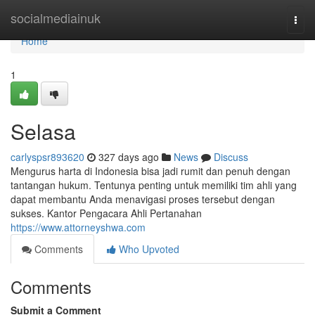
Home
socialmediainuk
Togg
navi
Home
1
Selasa
carlyspsr893620
327 days ago
News
Discuss
Mengurus harta di Indonesia bisa jadi rumit dan penuh dengan
tantangan hukum. Tentunya penting untuk memiliki tim ahli yang
dapat membantu Anda menavigasi proses tersebut dengan
sukses. Kantor Pengacara Ahli Pertanahan
https://www.attorneyshwa.com
Comments
Who Upvoted
Comments
Submit a Comment