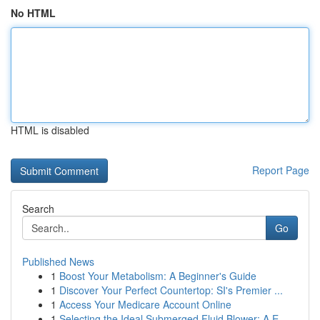
No HTML
HTML is disabled
Report Page
Search
Go
Published News
1
Boost Your Metabolism: A Beginner's Guide
1
Discover Your Perfect Countertop: SI's Premier ...
1
Access Your Medicare Account Online
1
Selecting the Ideal Submerged Fluid Blower: A E...