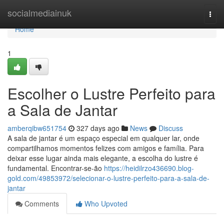
Home
socialmediainuk
Togg
navi
Home
1
Escolher o Lustre Perfeito para
a Sala de Jantar
amberqibw651754
327 days ago
News
Discuss
A sala de jantar é um espaço especial em qualquer lar, onde
compartilhamos momentos felizes com amigos e família. Para
deixar esse lugar ainda mais elegante, a escolha do lustre é
fundamental. Encontrar-se-ão
https://heidilrzo436690.blog-
gold.com/49853972/selecionar-o-lustre-perfeito-para-a-sala-de-
jantar
Comments
Who Upvoted