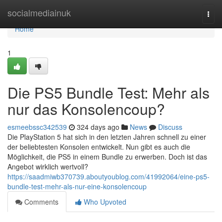
Home
socialmediainuk
Togg
navi
Home
1
Die PS5 Bundle Test: Mehr als
nur das Konsolencoup?
esmeebssc342539
324 days ago
News
Discuss
Die PlayStation 5 hat sich in den letzten Jahren schnell zu einer
der beliebtesten Konsolen entwickelt. Nun gibt es auch die
Möglichkeit, die PS5 in einem Bundle zu erwerben. Doch ist das
Angebot wirklich wertvoll?
https://saadmiwb370739.aboutyoublog.com/41992064/eine-ps5-
bundle-test-mehr-als-nur-eine-konsolencoup
Comments
Who Upvoted