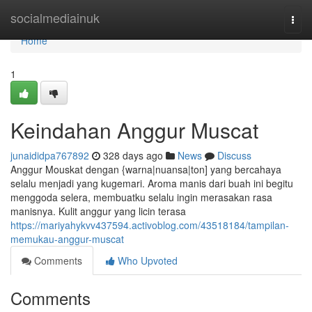
Home
socialmediainuk
Togg
navi
Home
1
Keindahan Anggur Muscat
junaididpa767892
328 days ago
News
Discuss
Anggur Mouskat dengan {warna|nuansa|ton] yang bercahaya
selalu menjadi yang kugemari. Aroma manis dari buah ini begitu
menggoda selera, membuatku selalu ingin merasakan rasa
manisnya. Kulit anggur yang licin terasa
https://mariyahykvv437594.activoblog.com/43518184/tampilan-
memukau-anggur-muscat
Comments
Who Upvoted
Comments