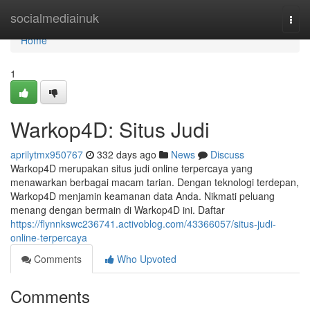
Home
socialmediainuk
Togg
navi
Home
1
Warkop4D: Situs Judi
aprilytmx950767
332 days ago
News
Discuss
Warkop4D merupakan situs judi online terpercaya yang
menawarkan berbagai macam tarian. Dengan teknologi terdepan,
Warkop4D menjamin keamanan data Anda. Nikmati peluang
menang dengan bermain di Warkop4D ini. Daftar
https://flynnkswc236741.activoblog.com/43366057/situs-judi-
online-terpercaya
Comments
Who Upvoted
Comments