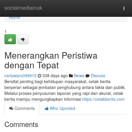
Home
socialmediainuk
Togg
navi
Home
1
Menerangkan Peristiwa
dengan Tepat
carlywqro099915
338 days ago
News
Discuss
Bersifat penting bagi kehidupan masyarakat, cetak berita
berperan sebagai jembatan penghubung antara fakta dan publik.
Melalui proses penyusunan laporan yang rapi dan akurat, cetak
berita mampu mengungkapkan informasi
https://cetakberita.com
Comments
Who Upvoted
Comments