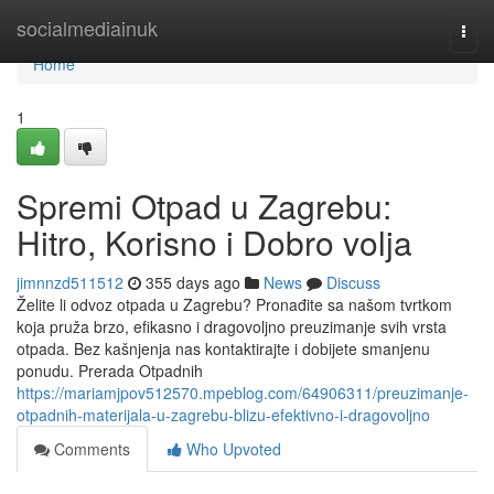
Home
socialmediainuk
Togg
navi
Home
1
Spremi Otpad u Zagrebu:
Hitro, Korisno i Dobro volja
jimnnzd511512
355 days ago
News
Discuss
Želite li odvoz otpada u Zagrebu? Pronađite sa našom tvrtkom
koja pruža brzo, efikasno i dragovoljno preuzimanje svih vrsta
otpada. Bez kašnjenja nas kontaktirajte i dobijete smanjenu
ponudu. Prerada Otpadnih
https://mariamjpov512570.mpeblog.com/64906311/preuzimanje-
otpadnih-materijala-u-zagrebu-blizu-efektivno-i-dragovoljno
Comments
Who Upvoted