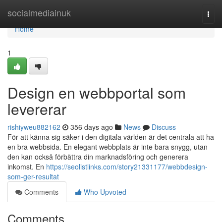
Home
socialmediainuk
Togg
navi
Home
1
Design en webbportal som
levererar
rishiyweu882162
356 days ago
News
Discuss
För att känna sig säker i den digitala världen är det centrala att ha
en bra webbsida. En elegant webbplats är inte bara snygg, utan
den kan också förbättra din marknadsföring och generera
inkomst. En
https://seolistlinks.com/story21331177/webbdesign-
som-ger-resultat
Comments
Who Upvoted
Comments