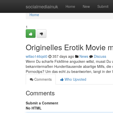
Home
socialmediainuk
Home
New
Submit
Home
1
Originelles Erotik Movie m
willao146qst0
357 days ago
News
Discuss
Wenn Du scharfe Fickfilme angucken willst, musst Du
bekanntermaßen Hunderttausende abartige Milfs, die 
Pornoclips? Um das echt zu beantworten, langt in der
Comments
Who Upvoted
Comments
Submit a Comment
No HTML