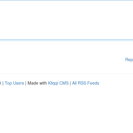
Rep
d
|
Top Users
| Made with
Kliqqi CMS
|
All RSS Feeds