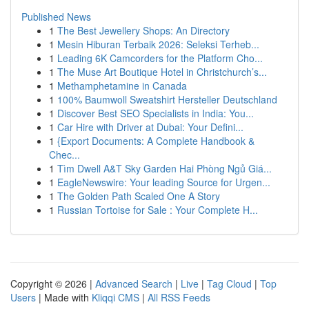
Published News
1
The Best Jewellery Shops: An Directory
1
Mesin Hiburan Terbaik 2026: Seleksi Terheb...
1
Leading 6K Camcorders for the Platform Cho...
1
The Muse Art Boutique Hotel in Christchurch’s...
1
Methamphetamine in Canada
1
100% Baumwoll Sweatshirt Hersteller Deutschland
1
Discover Best SEO Specialists in India: You...
1
Car Hire with Driver at Dubai: Your Defini...
1
{Export Documents: A Complete Handbook &
Chec...
1
Tìm Dwell A&T Sky Garden Hai Phòng Ngủ Giá...
1
EagleNewswire: Your leading Source for Urgen...
1
The Golden Path Scaled One A Story
1
Russian Tortoise for Sale : Your Complete H...
Copyright © 2026 |
Advanced Search
|
Live
|
Tag Cloud
|
Top
Users
| Made with
Kliqqi CMS
|
All RSS Feeds