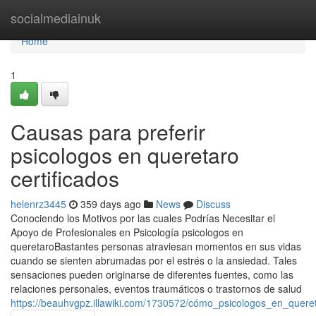
Home
socialmediainuk
Home
1
Causas para preferir
psicologos en queretaro
certificados
helenrz3445
359 days ago
News
Discuss
Conociendo los Motivos por las cuales Podrías Necesitar el
Apoyo de Profesionales en Psicología psicologos en
queretaroBastantes personas atraviesan momentos en sus vidas
cuando se sienten abrumadas por el estrés o la ansiedad. Tales
sensaciones pueden originarse de diferentes fuentes, como las
relaciones personales, eventos traumáticos o trastornos de salud
https://beauhvgpz.illawiki.com/1730572/cómo_psicologos_en_que