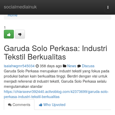
Home
socialmediainuk
Togg
navi
Home
1
Garuda Solo Perkasa: Industri
Tekstil Berkualitas
isaiahwgmr545034
358 days ago
News
Discuss
Garuda Solo Perkasa merupakan industri tekstil yang fokus pada
produksi bahan kain berkualitas tinggi. Berdiri dengan visi untuk
menjadi referensi di industri tekstil, Garuda Solo Perkasa selalu
mengutamakan standar
https://chiaraxevr392440.activoblog.com/42373699/garuda-solo-
perkasa-industri-tekstil-berkualitas
Comments
Who Upvoted