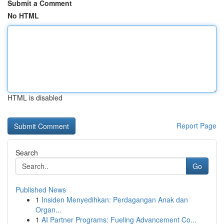
Submit a Comment
No HTML
HTML is disabled
Report Page
Search
Go
Published News
1
Insiden Menyedihkan: Perdagangan Anak dan
Organ...
1
AI Partner Programs: Fueling Advancement Co...