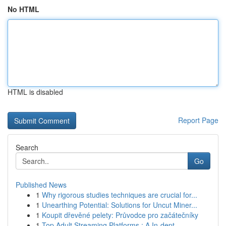
No HTML
HTML is disabled
Report Page
Search
Go
Published News
1
Why rigorous studies techniques are crucial for...
1
Unearthing Potential: Solutions for Uncut Miner...
1
Koupit dřevěné pelety: Průvodce pro začátečníky
1
Top Adult Streaming Platforms : A In-dept...