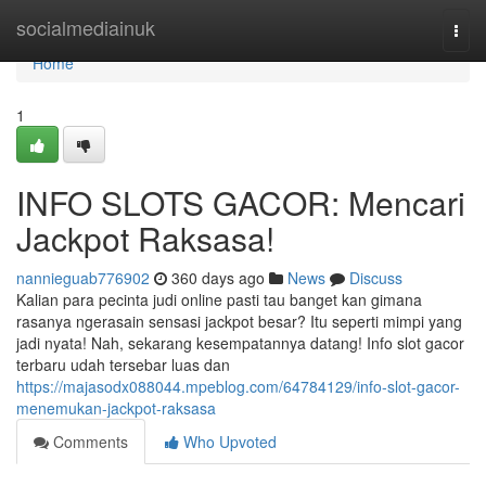
Home
socialmediainuk
Togg
navi
Home
1
INFO SLOTS GACOR: Mencari
Jackpot Raksasa!
nannieguab776902
360 days ago
News
Discuss
Kalian para pecinta judi online pasti tau banget kan gimana
rasanya ngerasain sensasi jackpot besar? Itu seperti mimpi yang
jadi nyata! Nah, sekarang kesempatannya datang! Info slot gacor
terbaru udah tersebar luas dan
https://majasodx088044.mpeblog.com/64784129/info-slot-gacor-
menemukan-jackpot-raksasa
Comments
Who Upvoted