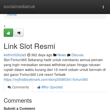
Home
socialmediainuk
Togg
navi
Home
1
Link Slot Resmi
keithm526zia5
362 days ago
News
Discuss
Slot Fortun365 Sekarang hadir untuk membantu semua pemain
yang ingin merasakan sensasi withdraw jutaan hingga ratusan
rupiah dalam waktu kurang dari 15 menit cobain untuk bermain di
slot gacor Fortun365 Link resmi Terbaik
https://myfirstbookmark.com/story20085341/fortun365
Comments
Who Upvoted
Comments
Submit a Comment