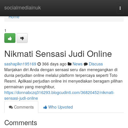
Home
socialmediainuk
Togg
navi
Home
1
Nikmati Sensasi Judi Online
sashaplkn195169
366 days ago
News
Discuss
Manjakan diri Anda dengan sensasi seru dan menegangkan di
dunia perjudian online melalui platform terpercaya seperti Toto
Resmi. Aplikasi perjudian online ini menyediakan beragam pilihan
permainan yang menghibur,
https://donnabczq316293.blogcudinti.com/36820452/nikmati-
sensasi-judi-online
Comments
Who Upvoted
Comments