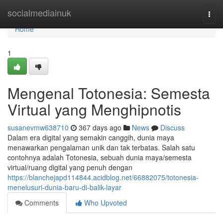
Home
socialmediainuk
Togg
navi
Home
1
Mengenal Totonesia: Semesta
Virtual yang Menghipnotis
susanevmw638710
367 days ago
News
Discuss
Dalam era digital yang semakin canggih, dunia maya
menawarkan pengalaman unik dan tak terbatas. Salah satu
contohnya adalah Totonesia, sebuah dunia maya/semesta
virtual/ruang digital yang penuh dengan
https://blanchejapd114844.acidblog.net/66882075/totonesia-
menelusuri-dunia-baru-di-balik-layar
Comments
Who Upvoted