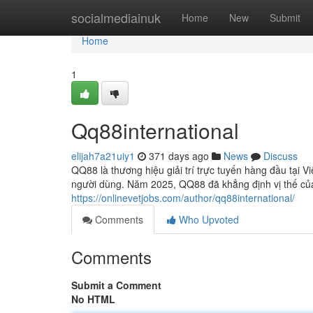
Home
socialmediainuk
Home
New
Submit
Home
1
Qq88international
elijah7a21uiy1
371 days ago
News
Discuss
QQ88 là thương hiệu giải trí trực tuyến hàng đầu tại Vi
người dùng. Năm 2025, QQ88 đã khẳng định vị thế củ
https://onlinevetjobs.com/author/qq88international/
Comments
Who Upvoted
Comments
Submit a Comment
No HTML