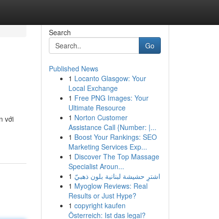
Search
Go
Published News
1
Locanto Glasgow: Your
Local Exchange
1
Free PNG Images: Your
Ultimate Resource
1
Norton Customer
n với
Assistance Call {Number: |...
1
Boost Your Rankings: SEO
Marketing Services Exp...
1
Discover The Top Massage
Specialist Aroun...
1
اشترِ حشيشة لبنانية بلون ذهبيّ
1
Myoglow Reviews: Real
Results or Just Hype?
1
copyright kaufen
Österreich: Ist das legal?