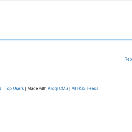
Rep
d
|
Top Users
| Made with
Kliqqi CMS
|
All RSS Feeds