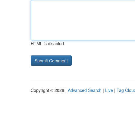
HTML is disabled
Copyright © 2026 |
Advanced Search
|
Live
|
Tag Clou