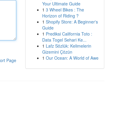
Your Ultimate Guide
1
3 Wheel Bikes : The
Horizon of Riding ?
1
Shopify Store: A Beginner's
Guide
1
Prediksi California Toto :
Data Togel Sehari Ke...
1
Lafz Sözlük: Kelimelerin
Gizemini Çözün
1
Our Ocean: A World of Awe
ort Page