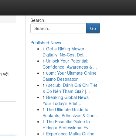
Search
Go
Published News
1
Get a Riding Mower
Digitally: No-Cost Del...
1
Unlock Your Potential:
Confidence, Awareness & ...
1
88m: Your Ultimate Online
n với
Casino Destination
1
{24club: Đánh Giá Chi Tiết
& Có Nên Tham Gia? |...
1
Breaking Global News -
Your Today's Brief...
1
The Ultimate Guide to
Sealants, Adhesives & Con...
1
The Essential Guide to
Hiring a Professional Ev...
1
Experience Matka Online: