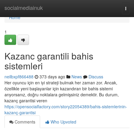
Home
socialmediainuk
Togg
navi
Home
1
Kazanc garantili bahis
sistemleri
neilbxpf866488
373 days ago
News
Discuss
Her oyuncu için en iyi strateji bulmak her zaman zor. Ancak,
özellikle yeni başlayanlar için kazandıran bir bahis sistemi
arıyorsanız, doğru noktalara gelmişsiniz demektir. Bu durum,
kazanç garantisi veren
https://opensocialfactory.com/story22054389/bahis-sistemlerinin-
kazanç-garantisi
Comments
Who Upvoted