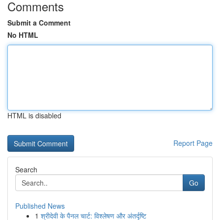
Comments
Submit a Comment
No HTML
HTML is disabled
Report Page
Search
Go
Published News
1
श्रीदेवी के पैनल चार्ट: विश्लेषण और अंतर्दृष्टि