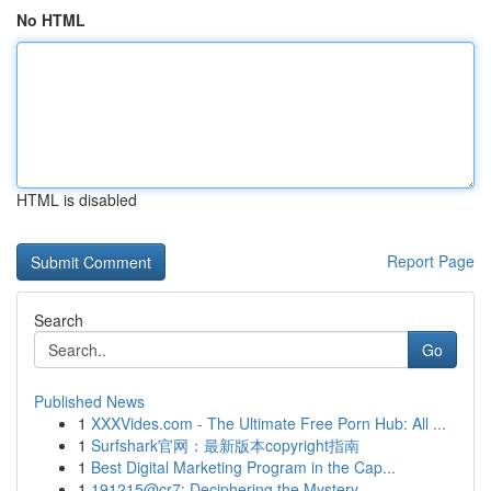
No HTML
HTML is disabled
Report Page
Search
Go
Published News
1
XXXVides.com - The Ultimate Free Porn Hub: All ...
1
Surfshark官网：最新版本copyright指南
1
Best Digital Marketing Program in the Cap...
1
191215@cr7: Deciphering the Mystery