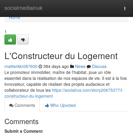
Home
socialmediainuk
Togg
navi
Home
1
L'Constructeur du Logement
mattierkkr087600
384 days ago
News
Discuss
Le promoteur immobilier, maître de l'habitat, joue un rôle
essentiel dans la réalisation de nos espaces de vie. Il est à la fois
innovateur, capable de réaliser des projets audacieux et
collaborateur de tous les
https://socialrus.com/story20675377/l-
constructeur-du-logement
Comments
Who Upvoted
Comments
Submit a Comment