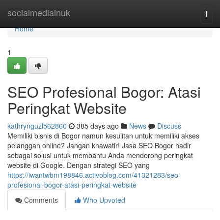
Home
socialmediainuk
Togg
navi
Home
1
SEO Profesional Bogor: Atasi
Peringkat Website
kathrynguzl562860
385 days ago
News
Discuss
Memiliki bisnis di Bogor namun kesulitan untuk memiliki akses
pelanggan online? Jangan khawatir! Jasa SEO Bogor hadir
sebagai solusi untuk membantu Anda mendorong peringkat
website di Google. Dengan strategi SEO yang
https://iwantwbm198846.activoblog.com/41321283/seo-
profesional-bogor-atasi-peringkat-website
Comments
Who Upvoted