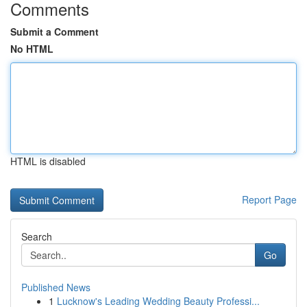
Comments
Submit a Comment
No HTML
HTML is disabled
Report Page
Search
Go
Published News
1
Lucknow's Leading Wedding Beauty Professi...