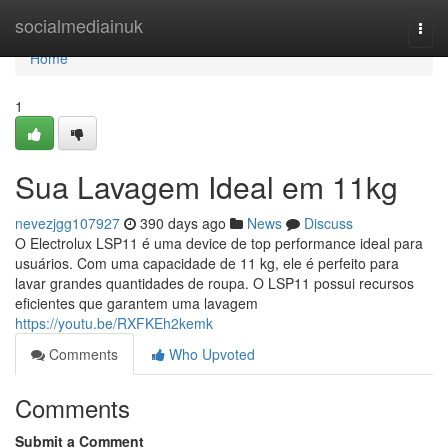
Home
socialmediainuk
Togg
navi
Home
1
Sua Lavagem Ideal em 11kg
nevezjgg107927
390 days ago
News
Discuss
O Electrolux LSP11 é uma device de top performance ideal para
usuários. Com uma capacidade de 11 kg, ele é perfeito para
lavar grandes quantidades de roupa. O LSP11 possui recursos
eficientes que garantem uma lavagem
https://youtu.be/RXFKEh2kemk
Comments
Who Upvoted
Comments
Submit a Comment