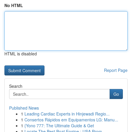
No HTML
HTML is disabled
Report Page
Search
Go
Published News
1
Leading Cardiac Experts in Hinjewadi Regio...
1
Consertos Rápidos em Equipamentos LG: Manu...
1
{Yono 777: The Ultimate Guide & Get
1
Locate The Best Boat Engine : USA Prom...