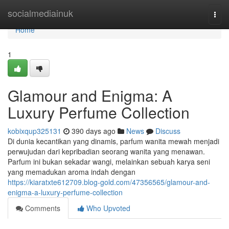
Home
socialmediainuk
Togg
navi
Home
1
Glamour and Enigma: A
Luxury Perfume Collection
kobixqup325131
390 days ago
News
Discuss
Di dunia kecantikan yang dinamis, parfum wanita mewah menjadi
perwujudan dari kepribadian seorang wanita yang menawan.
Parfum ini bukan sekadar wangi, melainkan sebuah karya seni
yang memadukan aroma indah dengan
https://kiaratxte612709.blog-gold.com/47356565/glamour-and-
enigma-a-luxury-perfume-collection
Comments
Who Upvoted