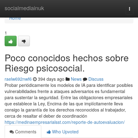
Home
socialmediainuk
Togg
navi
Home
1
Poco conocidos hechos sobre
Riesgo psicosocial.
raelw692nwf6
394 days ago
News
Discuss
Probar periódicamente los modelos de IA para identificar posibles
vulnerabilidades frente a ataques adversarios es fundamental
para sustentar la seguridad. Entre las obligaciones empresariales
que establece la Ley, Encima de las que implícitamente lleva
consigo la garantía de los derechos reconocidos al trabajador,
cerca de resaltar el deber de coordinación
https://medinaempresarialsst.com/reporte-de-autoevaluacion/
Comments
Who Upvoted