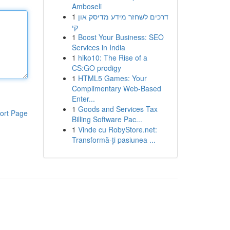
Amboseli
1
דרכים לשחזר מידע מדיסק און
קי
1
Boost Your Business: SEO
Services in India
1
hiko10: The Rise of a
CS:GO prodigy
1
HTML5 Games: Your
Complimentary Web-Based
Enter...
1
Goods and Services Tax
ort Page
Billing Software Pac...
1
Vinde cu RobyStore.net:
Transformă-ți pasiunea ...