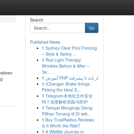
Search
Go
Published News
1
Sydney Clear Pool Fencing
– Style & Safety ...
1
Red Light Therapy:
Wrinkles Before & After –
Se...
mativen
1
آموزش PHP از پایه تا پیشرفته
ig
1
{Changan Brake linings :
Picking the Ideal S...
1
Telegram本地化文件安全
吗？深度解析风险与防护
1
Tempat Menginap Dieng:
Pilihan Tenang di Di sek...
1
Buy TrustRadius Reviews:
Is It Worth the Risk?
1
A Wildlife Journey in