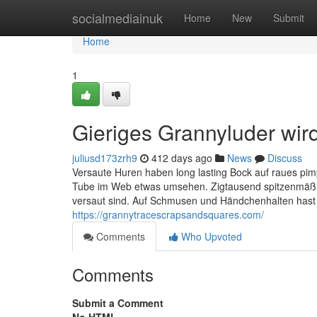
Home
socialmediainuk
Home
New
Submit
Home
1
Gieriges Grannyluder wird 
juliusd173zrh9
412 days ago
News
Discuss
Versaute Huren haben long lasting Bock auf raues pimpe
Tube im Web etwas umsehen. Zigtausend spitzenmäßige
versaut sind. Auf Schmusen und Händchenhalten hast
https://grannytracescrapsandsquares.com/
Comments
Who Upvoted
Comments
Submit a Comment