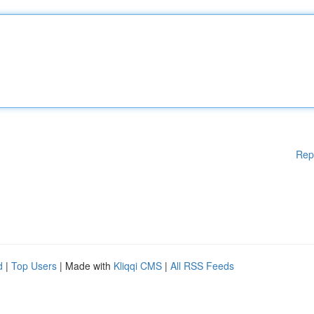
Rep
d
|
Top Users
| Made with
Kliqqi CMS
|
All RSS Feeds