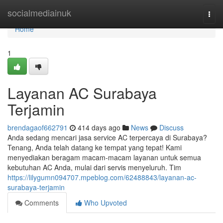
Home
socialmediainuk
Togg
navi
Home
1
Layanan AC Surabaya
Terjamin
brendagaof662791
414 days ago
News
Discuss
Anda sedang mencari jasa service AC terpercaya di Surabaya?
Tenang, Anda telah datang ke tempat yang tepat! Kami
menyediakan beragam macam-macam layanan untuk semua
kebutuhan AC Anda, mulai dari servis menyeluruh. Tim
https://lilygumn094707.mpeblog.com/62488843/layanan-ac-
surabaya-terjamin
Comments
Who Upvoted