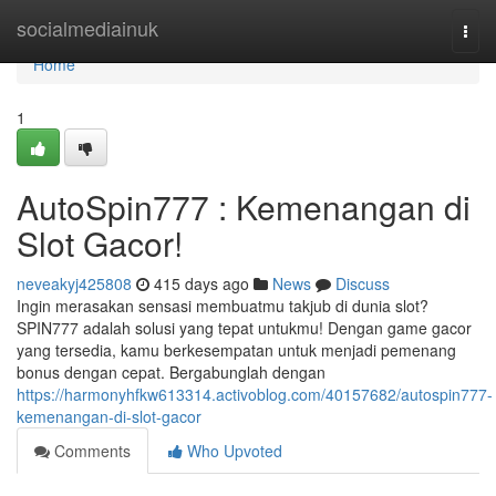
Home
socialmediainuk
Togg
navi
Home
1
AutoSpin777 : Kemenangan di
Slot Gacor!
neveakyj425808
415 days ago
News
Discuss
Ingin merasakan sensasi membuatmu takjub di dunia slot?
SPIN777 adalah solusi yang tepat untukmu! Dengan game gacor
yang tersedia, kamu berkesempatan untuk menjadi pemenang
bonus dengan cepat. Bergabunglah dengan
https://harmonyhfkw613314.activoblog.com/40157682/autospin777-
kemenangan-di-slot-gacor
Comments
Who Upvoted