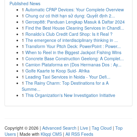
Published News
1
Automatic CPAP Devices: Your Complete Overview
1
Chung cư có thời hạn sử dụng: Quyết định 2...
1
Gercep88: Panduan Lengkap Masuk & Daftar 2024
1
Find the Best House Cleaning Services in Chandl...
1
Ronaldo’s Club Credit Card Shop: Is it Real ?
1
The emergence of interdisciplinary thinking in ...
1
Transform Your Pitch Deck: PowerPoint : Power...
1
When to Reel in the Biggest Jackpot Fishing Wins
1
Concrete Base Construction Geelong: A Complet...
1
Camion Plataforma en {Dos Hermanas Dos : Ay...
1
Golfe Kaarte te Koop Suid- Afrika
1
Leading Taxi Services in Noida - Your Defi...
1
The Rainy Charm: Top Destinations for a A
Summe...
1
This Organization's New Investigation Initiative
Copyright © 2026 |
Advanced Search
|
Live
|
Tag Cloud
|
Top
Users
| Made with
Kliqqi CMS
|
All RSS Feeds