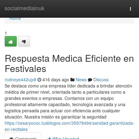
Home
socialmediainuk
Togg
navi
Home
1
Respuesta Medica Eficiente en
Festivales
rodneye442ujx8
416 days ago
News
Discuss
Se destaca como una empresa líder dedicada a brindar atención
médica de primer nivel, orientada tanto a particulares como a
grandes eventos o empresas. Contamos con un equipo
profesional altamente capacitado, tecnología avanzada y una
logística pensada para actuar con eficiencia ante cualquier
situación. Nuestra misión es garantizar la seguridad
https://cesaryococ.tusblogos.com/35978494/sanidad-garantizada-
en-recitales
Comments
Who Upvoted