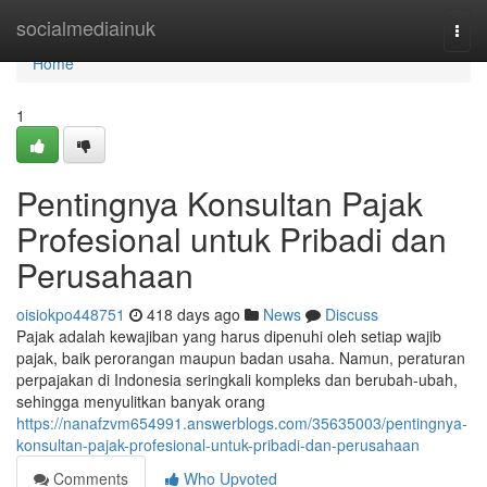
Home
socialmediainuk
Togg
navi
Home
1
Pentingnya Konsultan Pajak
Profesional untuk Pribadi dan
Perusahaan
oisiokpo448751
418 days ago
News
Discuss
Pajak adalah kewajiban yang harus dipenuhi oleh setiap wajib
pajak, baik perorangan maupun badan usaha. Namun, peraturan
perpajakan di Indonesia seringkali kompleks dan berubah-ubah,
sehingga menyulitkan banyak orang
https://nanafzvm654991.answerblogs.com/35635003/pentingnya-
konsultan-pajak-profesional-untuk-pribadi-dan-perusahaan
Comments
Who Upvoted