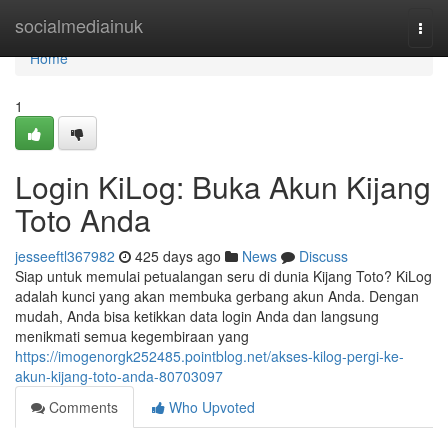
Home
socialmediainuk
Togg
navi
Home
1
Login KiLog: Buka Akun Kijang
Toto Anda
jesseeftl367982
425 days ago
News
Discuss
Siap untuk memulai petualangan seru di dunia Kijang Toto? KiLog
adalah kunci yang akan membuka gerbang akun Anda. Dengan
mudah, Anda bisa ketikkan data login Anda dan langsung
menikmati semua kegembiraan yang
https://imogenorgk252485.pointblog.net/akses-kilog-pergi-ke-
akun-kijang-toto-anda-80703097
Comments
Who Upvoted